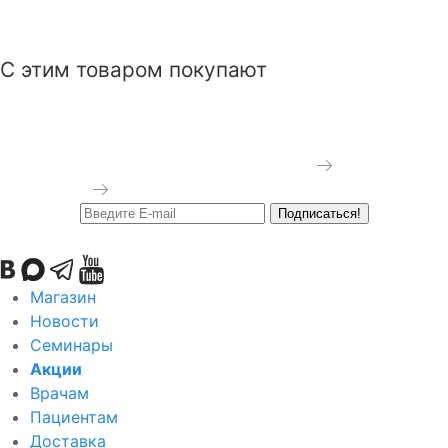
С этим товаром покупают
Лигатура на модуле (22
Лигатура на спице
колечка)
Ligature on the spoke
Ligature on the module
Подробнее
Подробнее
Подписаться!
Магазин
Новости
Семинары
Акции
Врачам
Пациентам
Доставка