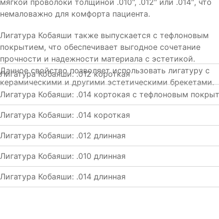
мягкой проволоки толщиной .010", .012″ или .014″, что
немаловажно для комфорта пациента.
Лигатура Кобаяши также выпускается с тефлоновым
покрытием, что обеспечивает выгодное сочетание
прочности и надежности материала с эстетикой.
Данное свойство позволяет использовать лигатуру с
Лигатура Кобаяши: .012 короткая
керамическими и другими эстетическими брекетами.
Лигатура Кобаяши: .014 кортокая с тефлоновым покры
Лигатура Кобаяши: .014 короткая
Лигатура Кобаяши: .012 длинная
Лигатура Кобаяши: .010 длинная
Лигатура Кобаяши: .014 длинная