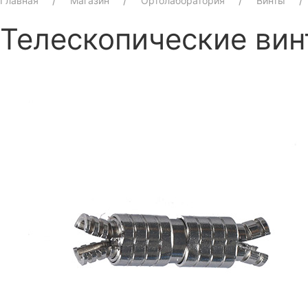
Главная
Магазин
Ортолаборатория
Винты
Телескопические вин