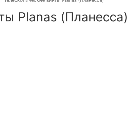
Телескопические винты Planas (Планесса)
ты Planas (Планесса)