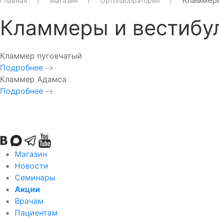
Кламмеры
Главная
Магазин
Ортолаборатория
Кламмеры и вестибу
Кламмер пуговчатый
Подробнее
Кламмер Адамса
Подробнее
Магазин
Новости
Семинары
Акции
Врачам
Пациентам