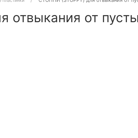
СТОППИ (STOPPY) для отвыкания от п
 пластинки
я отвыкания от пуст