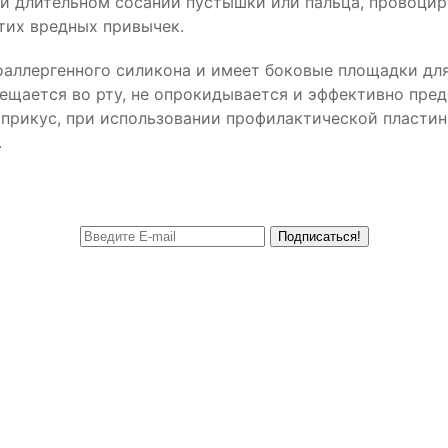
при длительном сосании пустышки или пальца, провоци
этих вредных привычек.
оаллергенного силикона и имеет боковые площадки дл
ещается во рту, не опрокидывается и эффективно пре
 прикус, при использовании профилактической пластин
.
Подписаться!