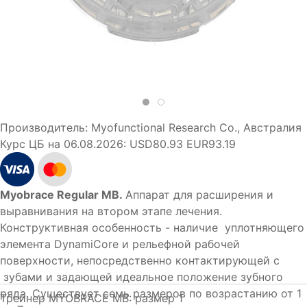
Производитель:
Myofunctional Research Co., Австралия
Курс ЦБ на 06.08.2026:
USD80.93 EUR93.19
Myobrace Regular MB.
Аппарат для расширения и
выравнивания на втором этапе лечения.
Конструктивная особенность - наличие уплотняющего
элемента DynamiCore и рельефной рабочей
поверхности, непосредственно контактирующей с
зубами и задающей идеальное положение зубного
ряда. Существует семь размеров по возрастанию от 1
Трейнер MYOBRACE MB: размер 1