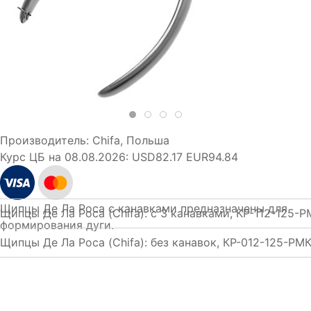
Производитель:
Chifa, Польша
Курс ЦБ на 08.08.2026:
USD82.17 EUR94.84
Щипцы Де Ла Роса с канавками предназначены для
Щипцы Де Ла Роса (Chifa): с 3 канавками, КР-112-125-
формирования дуги.
Щипцы Де Ла Роса (Chifa): без канавок, КР-012-125-РМ