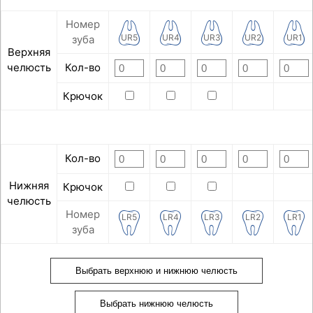
Номер
UR5
UR4
UR3
UR2
UR1
зуба
Верхняя
челюсть
Кол-во
Крючок
Кол-во
Нижняя
Крючок
челюсть
Номер
LR5
LR4
LR3
LR2
LR1
зуба
Выбрать верхнюю и нижнюю челюсть
Выбрать нижнюю челюсть