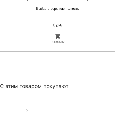
Выбрать верхнюю челюсть
0
руб
С этим товаром покупают
С одним отверстием
Крепление головное и
With one hole
силовой модуль
Подробнее
Neck and head strap