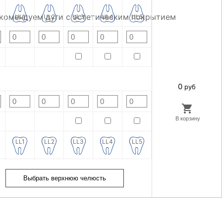
рекомендуем дуги с эстетическим покрытием
UL1
UL2
UL3
UL4
UL5
0
руб
LL1
LL2
LL3
LL4
LL5
Выбрать верхнюю челюсть