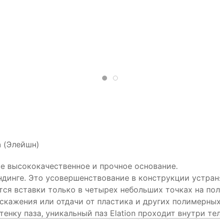
n
(Элейшн)
ое высококачественное и прочное основание.
ондинге. Это усовершенствование в конструкции устра
ется вставки только в четырех небольших точках на по
искажения или отдачи от пластика и других полимерны
тенку паза, уникальный паз Elation проходит внутри те