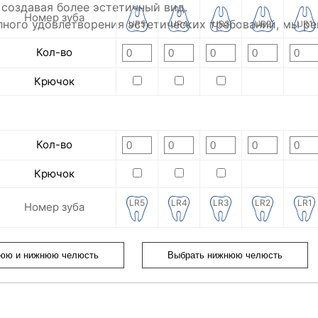
создавая более эстетичный вид.
Номер зуба
полного удовлетворения эстетических требований, мы 
UR5
UR4
UR3
UR2
UR1
Кол-во
Крючок
Кол-во
Крючок
LR5
LR4
LR3
LR2
LR1
Номер зуба
нюю и нижнюю челюсть
Выбрать нижнюю челюсть