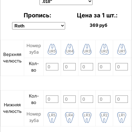
Пропись:
Цена за 1 шт.:
369
руб
Номер
UR5
UR4
UR3
UR2
UR1
зуба
Верхняя
челюсть
Кол-
во
Кол-
во
Нижняя
челюсть
Номер
LR5
LR4
LR3
LR2
LR1
зуба